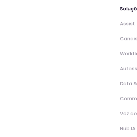
Soluç
Assist
Canai
Workf
Autoss
Data &
Comm
Voz do
Nub.IA