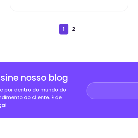
1
2
sine nosso blog
ue por dentro do mundo do
ndimento ao cliente. É de
ça!