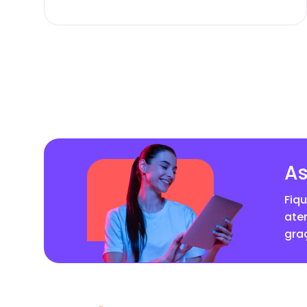
As
Fiq
ate
gra