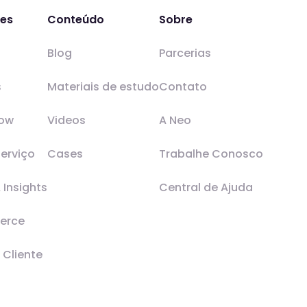
ões
Conteúdo
Sobre
Blog
Parcerias
s
Materiais de estudo
Contato
low
Videos
A Neo
erviço
Cases
Trabalhe Conosco
 Insights
Central de Ajuda
erce
 Cliente