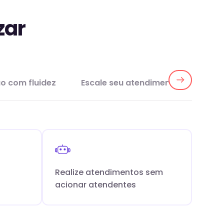
zar
 com fluidez
Escale seu atendimento
Aten
Realize atendimentos sem
acionar atendentes