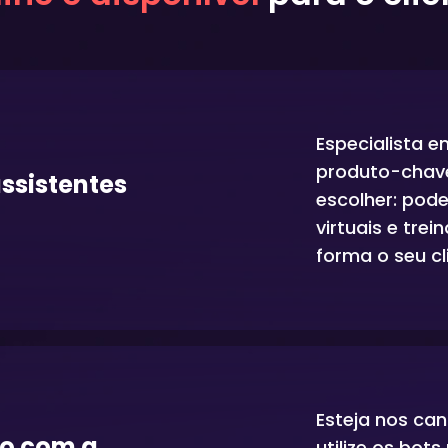
Especialista e
produto-chave
ssistentes
escolher: pode
virtuais e tre
forma o seu cl
Esteja nos can
o com a
utilize os bots