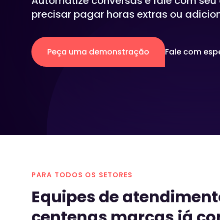
Automatize conversas e fale com seu 
precisar pagar horas extras ou adicion
Voz do cliente
Envie pesquisas e produza relatórios
Peça uma demonstração
Fale com espe
detalhados, mesmo que o cliente não
responda às pesquisas de satisfação.
PARA TODOS OS SETORES
Equipes de atendiment
centenas marcas já co