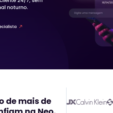
cliente 24/7, sem
al noturno.
Nub.IA
A Nub.ia é a inteligência artificial da Neo que
cialista
vai dar mais produtividade para o seu time.
o de mais de
nfiam na Neo.