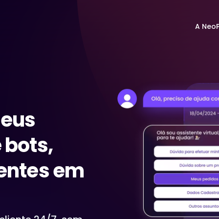
A Neo
ídeos
Canais
Materiais 
Otimize a experiência do cliente e simplifique a
seus
gestão de conversas em uma única tela.
 bots,
Autosserviços
gentes em
Dê autonomia aos seus clientes com uso de
bots, URAs e FAQs inteligentes em diversos
canais.