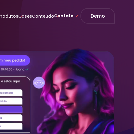
Demo
Contato
Produtos
Cases
Conteúdo
de estudo
Workflow
Ganhe agilidade no atendimento conectando
setores e parceiros externos.
Commerce
Transforme seu SAC em uma máquina de
vendas, orquestrando jornadas de compras
do início ao fim.