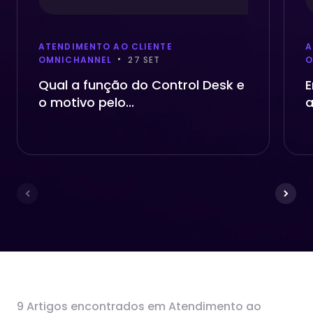
ATENDIMENTO AO CLIENTE
A
OMNICHANNEL
27 SET
O
Qual a função do Control Desk e
E
o motivo pelo...
a
9 Artigos encontrados em Atendimento ao