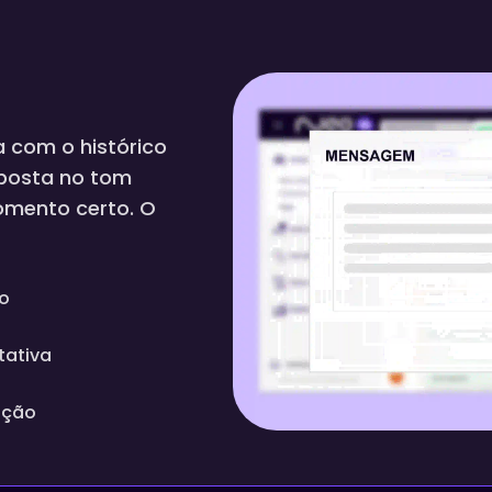
a com o histórico
sposta no tom
omento certo. O
o
tativa
ação