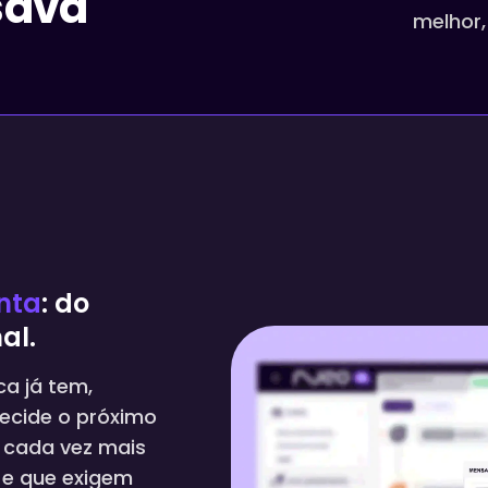
sava
melhor,
nta
: do
al.
ca já tem,
decide o próximo
a cada vez mais
 e que exigem