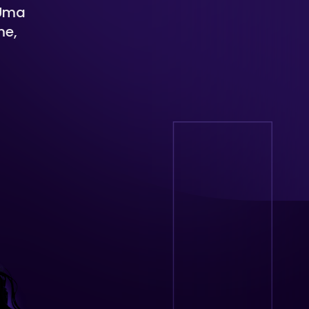
 Uma
me,