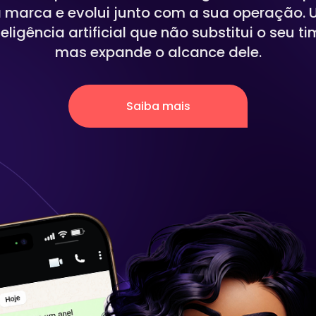
 marca e evolui junto com a sua operação.
teligência artificial que não substitui o seu ti
Nub.IA
mas expande o alcance dele.
A Nub.ia é a inteligência artificial da Neo que
vai dar mais produtividade para o seu time.
Saiba mais