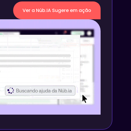
Ver a Núb.IA Sugere em ação