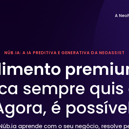
A Neo
ídeos
Canais
Materiais 
NÚB.IA: A IA PREDITIVA E GENERATIVA DA NEOASSIST
Otimize a experiência do cliente e simplifique a
dimento premi
gestão de conversas em uma única tela.
a sempre quis 
Autosserviços
Agora, é possível
Dê autonomia aos seus clientes com uso de
bots, URAs e FAQs inteligentes em diversos
canais.
Núb.ia aprende com o seu negócio, resolve p