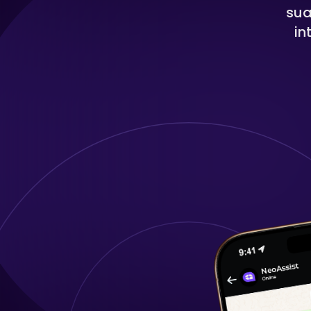
sua
in
Voz do cliente
Envie pesquisas e produza relatórios
detalhados, mesmo que o cliente não
responda às pesquisas de satisfação.