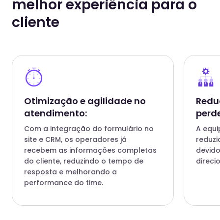
melhor experiência para o
gente precisava perguntar várias
cliente
vezes qual era o problema, qual era o
produto... E isso gerava uma demora
muito grande no atendimento. Além
disso, nosso SLA estava muito
comprometido, pois o tempo de
resposta era alto, o que impactava
diretamente na satisfação do
Otimização e agilidade no
Redu
cliente.
atendimento:
perde
Com a integração do formulário no
A equi
Com a NeoAssist, conseguimos integrar um
site e CRM, os operadores já
reduzi
formulário direto ao nosso CRM, o que nos permitiu
recebem as informações completas
devid
centralizar todas as informações essenciais já na
do cliente, reduzindo o tempo de
direc
abertura do chamado. Agora, sabemos exatamente
qual é o problema e qual produto está envolvido
resposta e melhorando a
sem precisar de várias interações com o cliente.
performance do time.
Isso reduziu nosso tempo de resposta e melhorou
nossa eficiência.
Outro ponto importante foi a automação do