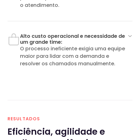
o atendimento.
Alto custo operacional e necessidade de
um grande time:
O processo ineficiente exigia uma equipe
maior para lidar com a demanda e
resolver os chamados manualmente.
Antes, a gente utilizava outra
plataforma de atendimento, mas
RESULTADOS
tínhamos dificuldade porque não
mostrava todas as informações do
Eficiência, agilidade e
cliente de maneira organizada. A