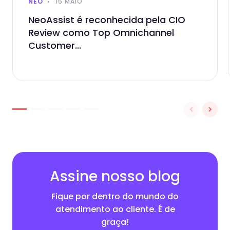
NEO
15 MAIO
NeoAssist é reconhecida pela CIO
Review como Top Omnichannel
Customer...
Assine nosso blog
Fique por dentro do mundo do
atendimento ao cliente. É de
graça!