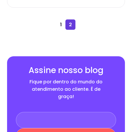
1
2
Assine nosso blog
Fique por dentro do mundo do
atendimento ao cliente. É de
graça!