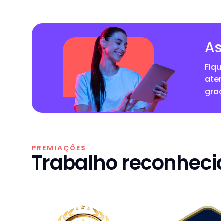
As
Fiq
ate
gra
PREMIAÇÕES
Trabalho reconhecid