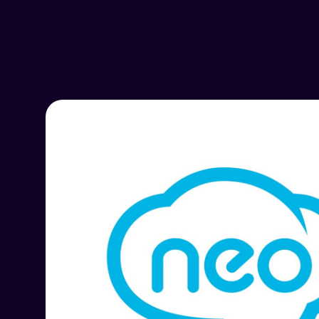
Atendimento ao cliente
omnichannel
Métricas e dados