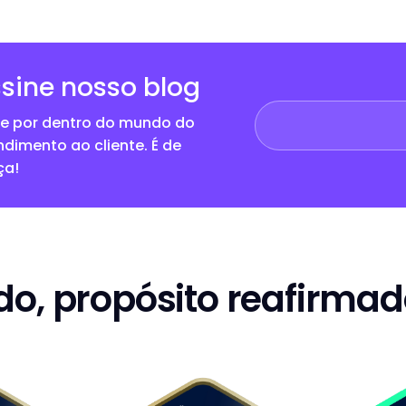
sine nosso blog
ue por dentro do mundo do
ndimento ao cliente. É de
ça!
o, propósito reafirmad