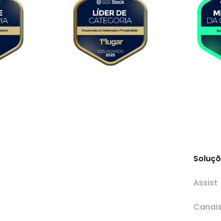
Soluç
Assist
Canai