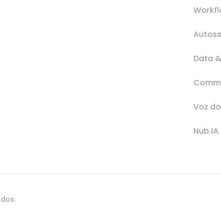
Workf
Autoss
Data &
Comm
Voz do
Nub.IA
ados.